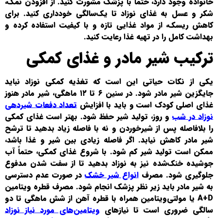
خانواده وجود دارد، حتماً با پزشک مشورت کنید. از افزودن نمک،
شکر و عسل به غذای نوزاد تا یک‌سالگی خودداری کنید. برای
کاهش ریسک، از مواد غذایی تازه و با کیفیت استفاده کرده و
بهداشت کامل را در تهیه غذا رعایت کنید.
ترکیب شیر مادر و غذای کمکی
یکی از نکات حیاتی این است که تغذیه کمکی نوزاد نباید
جایگزین شیر مادر شود. در سنین ۶ تا ۱۲ ماهگی، شیر مادر هنوز
غذای اصلی کودک است و باید با افزایش
تعداد دفعات شیردهی
نوزاد در شب
و روز، تولید شیر حفظ شود. بهتر است غذای کمکی
را بلافاصله پس از شیرخوردن و نه با فاصله زیاد بدهید تا ترشح
شیر مادر کاهش نیابد. اگر فاصله زیادی بین شیر و غذا باشد،
ممکن است تولید شیر کم شود. با شروع غذای کمکی، حتماً آب
جوشیده خنک‌شده نیز به نوزاد بدهید تا از سفت شدن مدفوع
جلوگیری شود. مصرف
انواع شیر خشک
در صورت عدم دسترسی
به شیر مادر باید زیر نظر پزشک انجام شود. مصرف قطره ویتامین
A+D یا مولتی‌ویتامین همراه با قطره آهن از شش ماهگی تا دو
سالگی ضروری است تا نیازهای
ویتامین‌های مورد نیاز نوزاد