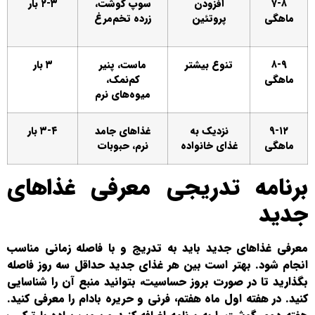
۷-۸
افزودن
سوپ گوشت،
۲-۳ بار
ماهگی
پروتئین
زرده تخم‌مرغ
۸-۹
تنوع بیشتر
ماست، پنیر
۳ بار
ماهگی
کم‌نمک،
میوه‌های نرم
۹-۱۲
نزدیک به
غذاهای جامد
۳-۴ بار
ماهگی
غذای خانواده
نرم، حبوبات
برنامه تدریجی معرفی غذاهای
جدید
معرفی غذاهای جدید باید به تدریج و با فاصله زمانی مناسب
انجام شود. بهتر است بین هر غذای جدید حداقل سه روز فاصله
بگذارید تا در صورت بروز حساسیت، بتوانید منبع آن را شناسایی
کنید. در هفته اول ماه هفتم، فرنی و حریره بادام را معرفی کنید.