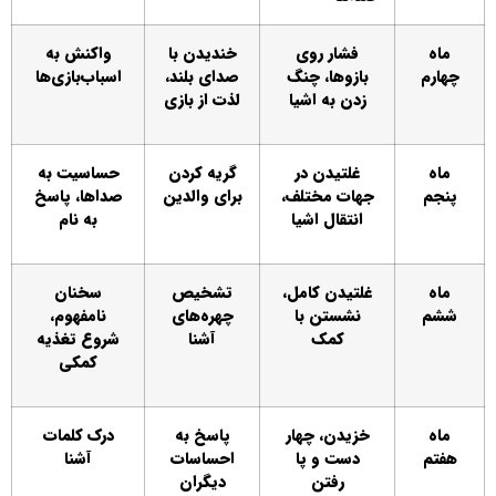
ماه
فشار روی
خندیدن با
واکنش به
چهارم
بازوها، چنگ
صدای بلند،
اسباب‌بازی‌ها
زدن به اشیا
لذت از بازی
ماه
غلتیدن در
گریه کردن
حساسیت به
پنجم
جهات مختلف،
برای والدین
صداها، پاسخ
انتقال اشیا
به نام
ماه
غلتیدن کامل،
تشخیص
سخنان
ششم
نشستن با
چهره‌های
نامفهوم،
کمک
آشنا
شروع تغذیه
کمکی
ماه
خزیدن، چهار
پاسخ به
درک کلمات
هفتم
دست و پا
احساسات
آشنا
رفتن
دیگران