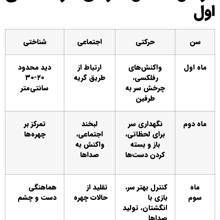
اول
سن
حرکتی
اجتماعی
شناختی
ماه اول
واکنش‌های
ارتباط از
دید محدود
رفلکسی،
طریق گریه
۲۰-۳۰
چرخش سر به
سانتی‌متر
طرفین
ماه دوم
نگهداری سر
لبخند
تمرکز بر
برای لحظاتی،
اجتماعی،
چهره‌ها
باز و بسته
واکنش به
کردن دست‌ها
صداها
ماه
کنترل بهتر سر،
تقلید از
هماهنگی
سوم
بازی با
حالات چهره
دست و چشم
انگشتان، تولید
صداها