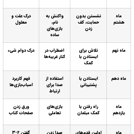
ماه
نشستن بدون
واکنش به
درک علت و
هشتم
حمایت، کف
نام،
معلول
زدن
بازی‌های
ساده
ماه نهم
تلاش برای
اضطراب در
درک دوام شیء
ایستادن با
کنار غریبه‌ها
کمک
ماه دهم
ایستادن با
استفاده از
فهم کاربرد
پشتیبانی
صدا برای
اسباب‌بازی‌ها
ارتباط
ماه
راه رفتن با
بازی‌های
ورق زدن
یازدهم
کمک مبلمان
تعاملی
صفحات کتاب
ماه
اولین قدم‌های
صدا زدن
گفتن ۲-۳