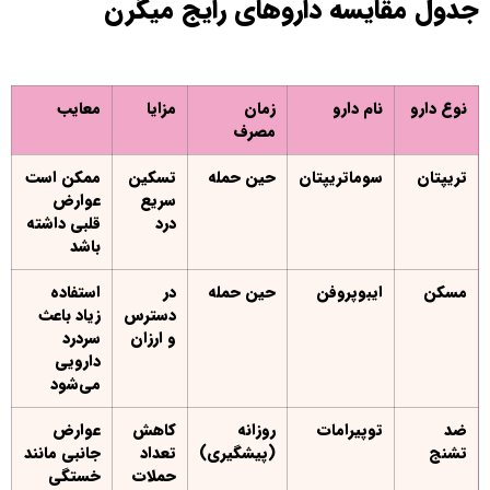
جدول مقایسه داروهای رایج میگرن
نوع دارو
نام دارو
زمان
مزایا
معایب
مصرف
تریپتان
سوماتریپتان
حین حمله
تسکین
ممکن است
سریع
عوارض
درد
قلبی داشته
باشد
مسکن
ایبوپروفن
حین حمله
در
استفاده
دسترس
زیاد باعث
و ارزان
سردرد
دارویی
می‌شود
ضد
توپیرامات
روزانه
کاهش
عوارض
تشنج
(پیشگیری)
تعداد
جانبی مانند
حملات
خستگی